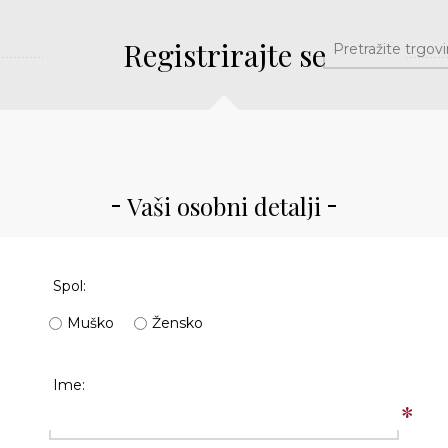
Registrirajte se
Vaši osobni detalji
Spol:
Muško
Žensko
Ime:
*