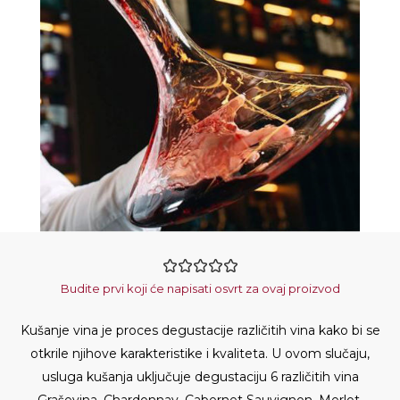
Budite prvi koji će napisati osvrt za ovaj proizvod
Kušanje vina je proces degustacije različitih vina kako bi se
otkrile njihove karakteristike i kvaliteta. U ovom slučaju,
usluga kušanja uključuje degustaciju 6 različitih vina